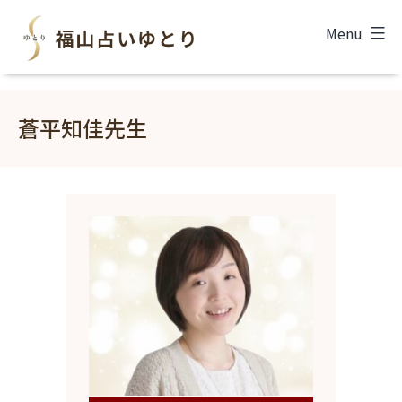
コ
福
Menu
ン
山
テ
占
ン
蒼平知佳先生
い
ツ
ゆ
へ
と
ス
り
キ
ッ
プ