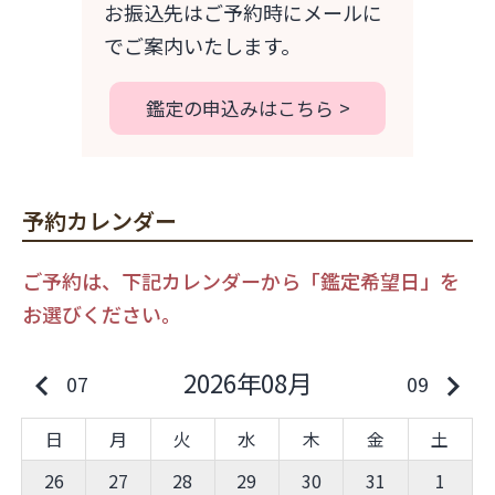
お振込先はご予約時にメールに
でご案内いたします。
鑑定の申込みはこちら
予約カレンダー
ご予約は、下記カレンダーから「鑑定希望日」を
お選びください。
2026年08月
keyboard_arrow_left
keyboard_arrow_right
07
09
日
月
火
水
木
金
土
26
27
28
29
30
31
1