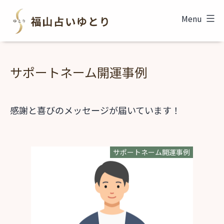
コ
福
Menu
ン
山
テ
占
ン
い
サポートネーム開運事例
ツ
ゆ
へ
と
ス
感謝と喜びのメッセージが届いています！
り
キ
ッ
サポートネーム開運事例
プ