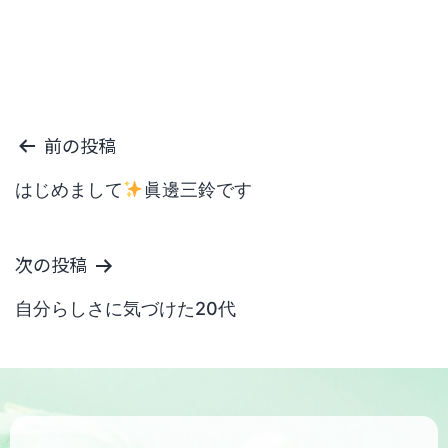
投
前の投稿
稿
はじめまして
眞邊三鈴です
ナ
次の投稿
ビ
自分らしさに気づけた20代
ゲ
ー
シ