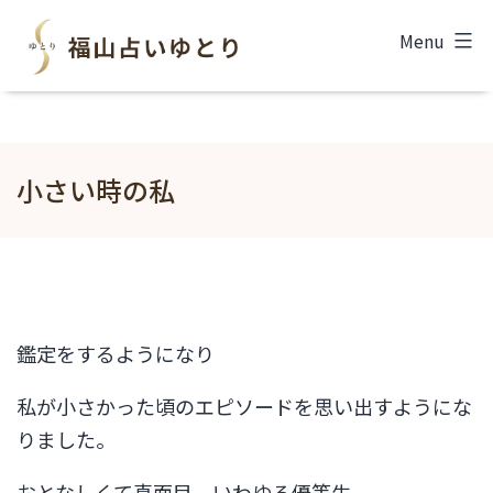
コ
福
Menu
ン
山
テ
占
ン
い
ツ
小さい時の私
ゆ
へ
と
ス
り
キ
ッ
プ
鑑定をするようになり
私が小さかった頃のエピソードを思い出すようにな
りました。
おとなしくて真面目。いわゆる優等生。